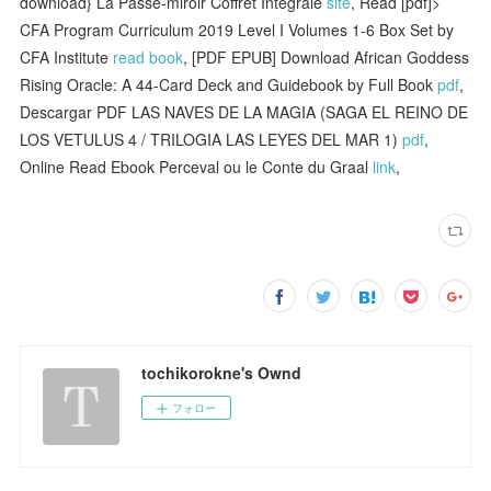
download} La Passe-miroir Coffret Intégrale
site
, Read [pdf]>
CFA Program Curriculum 2019 Level I Volumes 1-6 Box Set by
CFA Institute
read book
, [PDF EPUB] Download African Goddess
Rising Oracle: A 44-Card Deck and Guidebook by Full Book
pdf
,
Descargar PDF LAS NAVES DE LA MAGIA (SAGA EL REINO DE
LOS VETULUS 4 / TRILOGIA LAS LEYES DEL MAR 1)
pdf
,
Online Read Ebook Perceval ou le Conte du Graal
link
,
tochikorokne's Ownd
フォロー