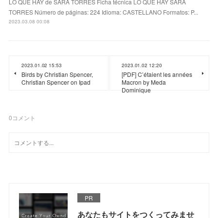
LO QUE HAY de SARA TORRES Ficha técnica LO QUE HAY SARA
TORRES Número de páginas: 224 Idioma: CASTELLANO Formatos: P...
2023.03.08 00:08
2023.01.02 15:53
2023.01.02 12:20
Birds by Christian Spencer,
[PDF] C’étaient les années
Christian Spencer on Ipad
Macron by Meda
Dominique
0
コメント
PR
あなたもサイトをつくってみませ