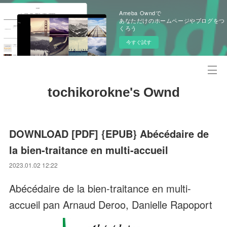
Ameba Owndで
あなただけのホームページやブログをつ
くろう
今すぐ試す
tochikorokne's Ownd
DOWNLOAD [PDF] {EPUB} Abécédaire de
la bien-traitance en multi-accueil
2023.01.02 12:22
Abécédaire de la bien-traitance en multi-
accueil pan Arnaud Deroo, Danielle Rapoport